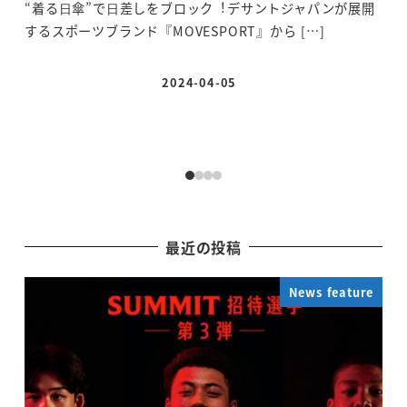
テ
“着る⽇傘”で⽇差しをブロック︕デサントジャパンが展開
するスポーツブランド『MOVESPORT』から […]
Fa
試合
2024-04-05
投稿日
最近の投稿
News feature