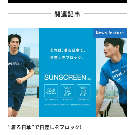
関連記事
News feature
“着る日傘”で日差しをブロック!
プ