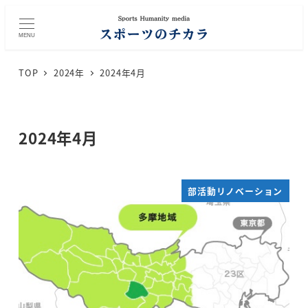
メ
イ
MENU
ン
コ
TOP
2024年
2024年4月
ン
テ
ン
ツ
2024年4月
へ
移
動
部活動リノベーション