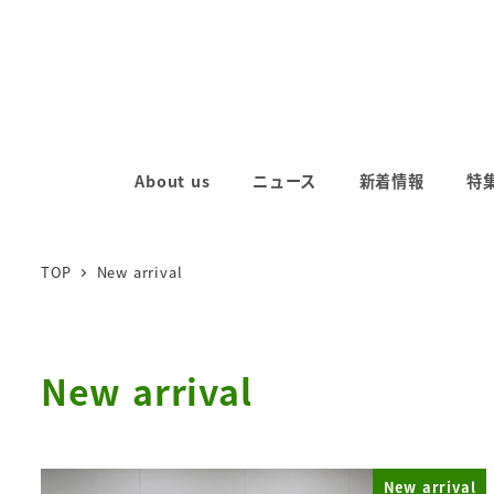
メ
イ
ン
コ
ン
テ
About us
ニュース
新着情報
特
ン
ツ
へ
TOP
New arrival
移
動
New arrival
New arrival