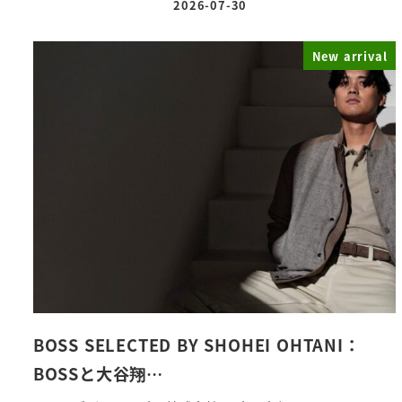
2026-07-30
投稿日
New arrival
BOSS SELECTED BY SHOHEI OHTANI：
BOSSと大谷翔…