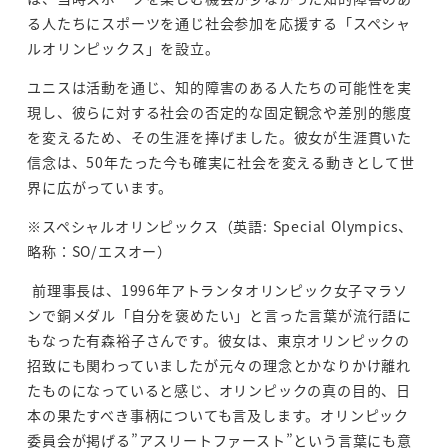
る人たちにスポーツを通じ社会参加を応援する「スペシャ
ルオリンピックス」を設立。
ユニスは活動を通じ、知的障害のある人たちの可能性を実
現し、彼らに対する社会の否定的な固定観念や差別的態度
を変えるため、その生涯を捧げました。彼女が生涯貫いた
信念は、50年たった今も確実に社会を変える動きとして世
界に広がっています。
※スペシャルオリンピックス（英語: Special Olympics、
略称：SO/エスオー）
前理事長は、1996年アトランタオリンピック女子マラソ
ンで銅メダル「自分を褒めたい」と言った言葉が流行語に
もなった有森裕子さんです。彼女は、東京オリンピックの
招致にも関わっていましたが元々の理念とかなりかけ離れ
たものになっていると感じ、オリンピックの真の目的、日
本の果たすべき事柄についても言及します。オリンピック
委員会が掲げる”アスリートファースト”という言葉にも意