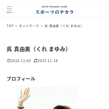
メ
イ
MENU
ン
コ
TOP
ネットワーク
呉 真由美（くれ まゆみ）
ン
テ
ン
ツ
呉 真由美（くれ まゆみ）
へ
移
2023-11-03
2023-11-18
投稿日
更新日
動
プロフィール