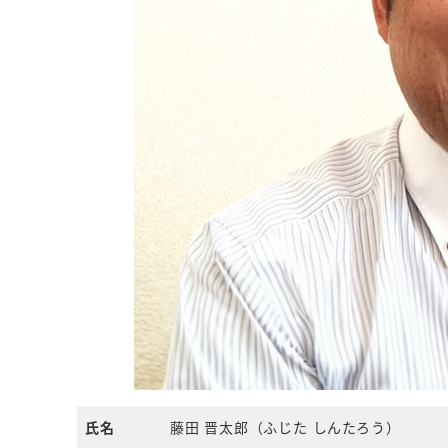
氏名
藤田 晋太郎（ふじた しんたろう）