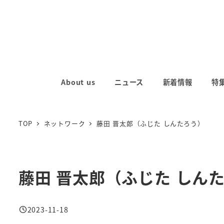
メ
イ
ン
コ
ン
テ
About us
ニュース
新着情報
特
ン
ツ
へ
TOP
ネットワーク
藤田 晋太郎（ふじた しんたろう）
移
動
藤田 晋太郎（ふじた しん
2023-11-18
投稿日