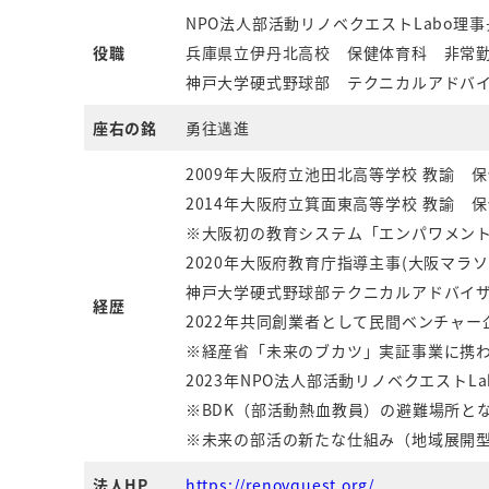
NPO法人部活動リノベクエストLabo理事
役職
兵庫県立伊丹北高校 保健体育科 非常
神戸大学硬式野球部 テクニカルアドバ
座右の銘
勇往邁進
2009年大阪府立池田北高等学校 教諭 
2014年大阪府立箕面東高等学校 教諭 
※大阪初の教育システム「エンパワメント
2020年大阪府教育庁指導主事(大阪マラ
神戸大学硬式野球部テクニカルアドバイ
経歴
2022年共同創業者として民間ベンチャー企業（
※経産省「未来のブカツ」実証事業に携
2023年NPO法人部活動リノベクエストL
※BDK（部活動熱血教員）の避難場所と
※未来の部活の新たな仕組み（地域展開
法人HP
https://renovquest.org/