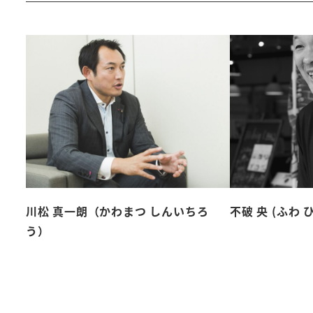
川松 真一朗（かわまつ しんいちろ
不破 央 (ふわ 
う）