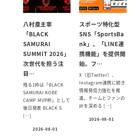
八村塁主宰
スポーツ特化型
「BLACK
SNS「SportsBa
SAMURAI
nk」、「LINE連
SUMMIT 2026」
携機能」を提供開
次世代を担う注
始。フ…
目…
X（旧Twitter）、
Instagram連携に続き
残る1枠は「BLACK
情報発信力強化を推
SAMURAI KOBE
進。チームとファンの
CAMP MVP枠」として
絆を深める […]
後日発表 BLACK S
[…]
2026-08-01
投稿日
2026-08-01
投稿日