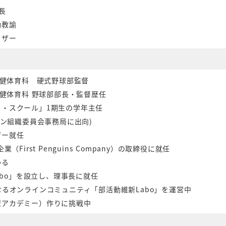
長
勤教諭
イザー
保健体育科 硬式野球部監督
保健体育科 野球部部長・監督歴任
・スクール」1期生の学年主任
ソン組織委員会事務局に出向)
ザー就任
First Penguins Company）の取締役に就任
わる
abo」を設立し、理事長に就任
なるオンラインコミュニティ「部活動維新Labo」を運営中
型アカデミー）作りに挑戦中