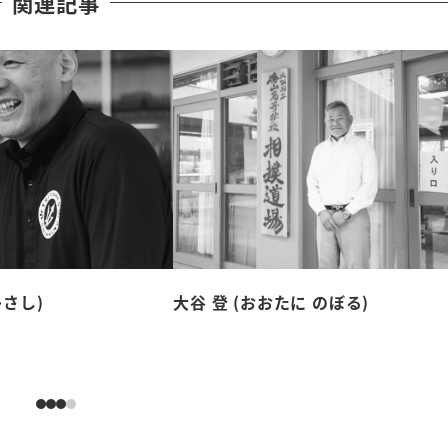
関連記事
ひさし)
大谷 登 (おおたに のぼる)