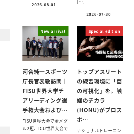
[…]
2026-08-01
投稿日
2026-07-30
投稿日
New arrival
Special edition
河合純一スポーツ
トップアスリート
庁長官表敬訪問｜
の練習環境に「菌
FISU世界大学チ
の可視化」を。触
アリーディング選
媒のチカラ
手権大会および…
(HONU)がプロス
ポ…
FISU世界大会で金メダ
ル2冠、ICU世界大会で
ナショナルトレーニン