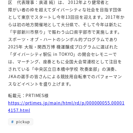
区 代表理事：廣道 純）は、 2012年より健常者と
障がい者の枠を超えてダイバーシティな社会を目指す団体
として東京でスタートし今年13回目を迎えます。
2017年か
らは初の地方開催地として大分県で、そして今年は新たに
「宇部新川市祭り」で賑わう山口県宇部市で
実施します。
スポーツ・オブ・ハートのシンボル的プログラムであり
2025年 大阪・関西万博 機運醸成プログラムに選ばれた
「ダイバーシティ駅伝 in TOKYO」の開会セレモニーで
は、マーチング、座奏ともに全国大会常連校として注目を
されている「中央区立日本橋中学校 吹奏楽部」の演奏、
JKAの選手の皆さんによる競技用自転車でのパフォーマン
ス
などイベントを盛り上げます。
転載元：PRTIMES様
https://prtimes.jp/main/html/rd/p/000000055.00001
4157.html
pickup