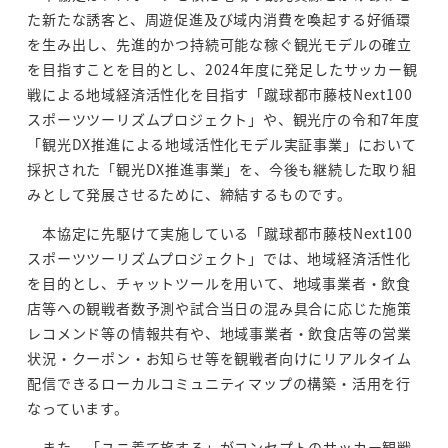
た新たな誘客と、周遊促進及び域内消費を喚起する好循環
を生み出し、先進的かつ持続可能な稼ぐ観光モデルの確立
を目指すことを目的とし、2024年度に発足したサッカー観
戦による地域経済活性化を目指す「蹴球都市藤枝Next100
スポーツツーリズムプロジェクト」や、観光庁の令和7年度
「観光DX推進による地域活性化モデル実証事業」において
採択された「観光DX推進事業」を、今後も継続した取り組
みとして発展させるために、締結するものです。
本協定に先駆けて実施している「蹴球都市藤枝Next100
スポーツツーリズムプロジェクト」では、地域経済活性化
を目的とし、チャットツールを用いて、地域事業者・飲食
店等への観戦者数予測や試合当日の混み具合に応じた施策
レコメンド等の情報共有や、地域事業者・飲食店等の営業
状況・クーポン・お知らせ等を観戦者向けにリアルタイム
配信できるローカルコミュニティマップの構築・活用を行
なっています。
また、「ユニ着て旅する」がコンセプトのサッカー観戦