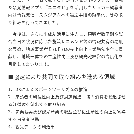
＆観光情報アプリ『ユニタビ』を活用したサッカー観戦者
向け情報発信、スタジアムへの輸送手段の効率化、等の取
り組みを行ってきました。
今後は、さらに生成AI活用に注力し、観戦者数予測や試
合当日の状況に応じた施策レコメンド等の情報共有の精度
を高め、地域事業者それぞれの売上向上・業務効率化に貢
献し、地域一体での生産性向上及び観光地経営の高度化を
目指してまいります。
■協定により共同で取り組みを進める領域
1、DXによるスポーツツーリズムの推進
2、来訪者の利便性向上及び周遊促進、域内消費を喚起させ
る好循環を創出する取り組み
3、商業振興及び観光産業の収益並びに生産性の向上に寄与
する事業者連携
4、観光データの利活用