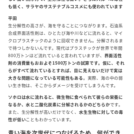
も低く、サラヤのサステナブルコスメにも使われています
平田
生分解性の高さが、海を守ることにつながります。石油系
合成界面活性剤は、ひとたび海や川などに流れると、マイ
クロプラスチックのように回収できません。分解されるま
で待つしかないんです。現代はプラスチックが世界で年間
800万トンほど流れていると言われていますが、
界面活性
剤の消費量もおおよそ1500万トンの試算です。仮に、それ
らがすべて流れているとすれば、目に見えないだけで実は
大きな問題になっている可能性もある
。実際、海の中の弱
い生き物は、そこからダメージを受けてしまうんです。
ソホロは水に流れると、微生物に食べられて彼らの栄養に
なるか、水と二酸化炭素に分解されるかのどちらか
です。
また、生分解性が高いだけでなく、
水生生物に対しての毒
性が低い
こともわかっています。
青い海を次世代につなげるため、何ができ