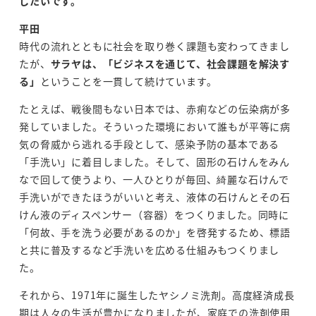
したいです。
平田
時代の流れとともに社会を取り巻く課題も変わってきまし
たが、
サラヤは、「ビジネスを通じて、社会課題を解決す
る」
ということを一貫して続けています。
たとえば、戦後間もない日本では、赤痢などの伝染病が多
発していました。そういった環境において誰もが平等に病
気の脅威から逃れる手段として、感染予防の基本である
「手洗い」に着目しました。そして、固形の石けんをみん
なで回して使うより、一人ひとりが毎回、綺麗な石けんで
手洗いができたほうがいいと考え、液体の石けんとその石
けん液のディスペンサー（容器）をつくりました。同時に
「何故、手を洗う必要があるのか」を啓発するため、標語
と共に普及するなど手洗いを広める仕組みもつくりまし
た。
それから、1971年に誕生したヤシノミ洗剤。高度経済成長
期は人々の生活が豊かになりましたが、家庭での洗剤使用