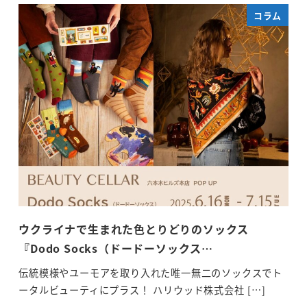
コラム
ウクライナで生まれた色とりどりのソックス
ほ
『Dodo Socks（ドードーソックス…
今
「ほ
伝統模様やユーモアを取り入れた唯一無二のソックスでト
ータルビューティにプラス！ ハリウッド株式会社 […]