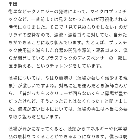
平田
衛星などテクノロジーの発達によって、マイクロプラスチ
ックなど、一昔前までは見えなかったものが可視化される
時代になりました。そこで「見て見ぬふりをしない」のが
サラヤの姿勢なので、漂流・漂着ゴミに対しても、自分た
ちができることに取り組んでいます。たとえば、プラスチ
ック使用量を減らした容器の開発や漂流・漂着ゴミを、僕
らが開発しているプラスチックのディスペンサーの一部に
置き換える、というチャレンジをしています。
藻場については、やはり磯焼け（藻場が著しく減少する現
象）が激しいですよね。対馬に足を運んだとき漁師さんか
ら、「昔だったらスクリューが回らないくらい藻場が豊か
だったけれど、そういったことはなくなった」と聞きまし
た。海域が広い日本においては、藻場の再生は本当に必要
な取り組みだと思います。
藻場が豊かになってくると、藻類からエネルギーや化学製
品の原料をつくることができるようになります。僕らは既