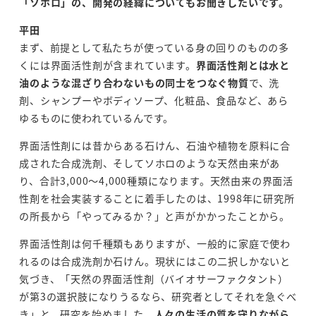
「ソホロ」の、開発の経緯についてもお聞きしたいです。
平田
まず、前提として私たちが使っている身の回りのものの多
くには界面活性剤が含まれています。
界面活性剤とは水と
油のような混ざり合わないもの同士をつなぐ物質
で、洗
剤、シャンプーやボディソープ、化粧品、食品など、あら
ゆるものに使われているんです。
界面活性剤には昔からある石けん、石油や植物を原料に合
成された合成洗剤、そしてソホロのような天然由来があ
り、合計3,000～4,000種類になります。天然由来の界面活
性剤を社会実装することに着手したのは、1998年に研究所
の所長から「やってみるか？」と声がかかったことから。
界面活性剤は何千種類もありますが、一般的に家庭で使わ
れるのは合成洗剤か石けん。現状にはこの二択しかないと
気づき、「天然の界面活性剤（バイオサーファクタント）
が第3の選択肢になりうるなら、研究者としてそれを急ぐべ
き」と、研究を始めました。
人々の生活の質を守りながら