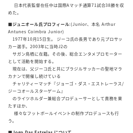
日本代表監督在任中は国際Aマッチ通算71試合38勝を収
めた。
■
ジュニオール氏プロフィール
:(Junior、本名 Arthur
Antunes Coimbra Junior)
1977年10月15日生。 ジーコ氏の長男であり元プロサッ
カー選手。2003年に当時J2の
サガン鳥栖に在籍。その後、総合エンタメプロモーター
として活動を開始する。
現在は、父ジーコ氏と共にブラジルサッカーの聖地マラ
カナンで開催し続けている
チャリティーマッチ『ジョーゴ・ダス・エストレーラス/
ジーコオールスターゲーム』
のライツホルダー兼総合プロデューサーとして責務を果
たすほか、
様々なフットボールイベントの制作プロデュースも行
う。
■
Jogo Das Estrelas について