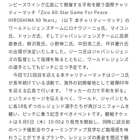
ンピースウイング広島にて開催する平和を願う国際チャリ
ティーマッチ「Zico All-Star Game For Peace
HIROSHIMA 80 Years」（以下 本チャリティーマッチ）の
ワールドレジェンズチームにロナウジーニョ氏、マイコン
氏、ドゥンガ氏、そしてジャパンレジェンズチームに高原
直泰氏、柳沢敦氏、小野伸二氏、中田浩二氏、坪井慶介氏
の出場が決定いたしました。ジーコ氏はジャパンレジェン
ズの監督として指揮を執るとともに、ワールドレジェンズ
の選手としてもピッチに立つ予定です。
今回で21回目を迎える本チャリティーマッチはジーコ氏
が長年続けている活動で、海外の初開催地として被爆80年
を迎える広島で行います。「サッカーの力で平和を祈る」
というメッセージを伝えるべく、ワールド、ジャパンとも
に各18名ずつのレジェンド選手たちが再びユニフォームを
纏い、ピッチに集う記念すべきイベントです。観戦チケッ
トは６月5日（木）10:00より発売を開始し、同時に試合前
のベンチ撮影会やウォーミングアップ見学など臨場感を味
わうことができるプランや、レジェンズの勇姿を間近で観