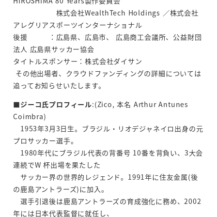
HIROSHIMA 80 Years製作委員会
株式会社WealthTech Holdings ／株式会社
アレグリアスポーツインターナショナル
後援 ：広島県、広島市、 広島商工会議所、公益財団
法人 広島県サッカー協会
タイトルスポンサー：株式会社ダイサン
その他出場者、クラウドファンディングの詳細については
追ってお知らせいたします。
■
ジーコ氏プロフィール
:(Zico, 本名 Arthur Antunes
Coimbra)
1953年3月3日生。ブラジル・リオデジャネイロ出身の元
プロサッカー選手。
1980年代にブラジル代表の背番号 10番を背負い、3大会
連続でW 杯出場を果たした
サッカー界の世界的レジェンド。1991年に住友金属(後
の鹿島アントラーズ)に加入。
選手引退後は鹿島アントラーズの育成強化に務め、2002
年には日本代表監督に就任し、