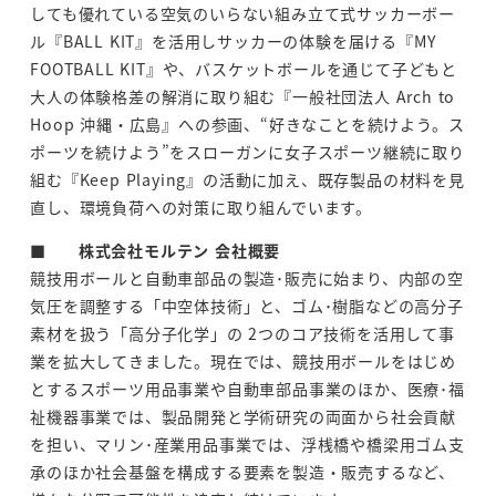
しても優れている空気のいらない組み立て式サッカーボー
ル『BALL KIT』を活用しサッカーの体験を届ける『MY
FOOTBALL KIT』や、バスケットボールを通じて子どもと
大人の体験格差の解消に取り組む『一般社団法人 Arch to
Hoop 沖縄・広島』への参画、“好きなことを続けよう。ス
ポーツを続けよう”をスローガンに女子スポーツ継続に取り
組む『Keep Playing』の活動に加え、既存製品の材料を見
直し、環境負荷への対策に取り組んでいます。
■
株式会社モルテン 会社概要
競技用ボールと自動車部品の製造･販売に始まり、内部の空
気圧を調整する「中空体技術」と、ゴム･樹脂などの高分子
素材を扱う「高分子化学」の 2つのコア技術を活用して事
業を拡大してきました。現在では、競技用ボールをはじめ
とするスポーツ用品事業や自動車部品事業のほか、医療･福
祉機器事業では、製品開発と学術研究の両面から社会貢献
を担い、マリン･産業用品事業では、浮桟橋や橋梁用ゴム支
承のほか社会基盤を構成する要素を製造・販売するなど、