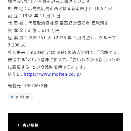
様々な分野で可能性を追究し続けています。
所 在 地：広島県広島市西区観音新町四丁目 10-97-21
設 立：1958 年 11 月 1 日
代 表 者：代表取締役社長 最高経営責任者 民秋清史
資 本 金：3 億 1,614 万円
従 業 員：単体 751 人（2025 年 9 月時点）、グループ
3,100 人
社名由来：molten とは melt の過去分詞で、”溶解する、
鋳造する”という意味に加えて、”古いものから新しいもの
に脱皮する”という意味を持っています。
U R L：
https://www.molten.co.jp/
転載元：PRTIMES様
pickup
古い投稿