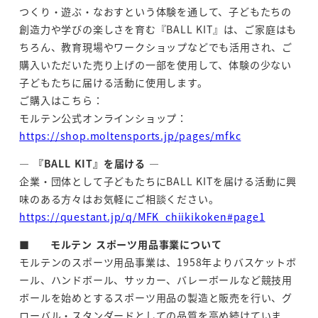
つくり・遊ぶ・なおすという体験を通して、子どもたちの
創造力や学びの楽しさを育む『BALL KIT』は、ご家庭はも
ちろん、教育現場やワークショップなどでも活用され、ご
購入いただいた売り上げの一部を使用して、体験の少ない
子どもたちに届ける活動に使用します。
ご購入はこちら：
モルテン公式オンラインショップ：
https://shop.moltensports.jp/pages/mfkc
― 『BALL KIT』を届ける ―
企業・団体として子どもたちにBALL KITを届ける活動に興
味のある方々はお気軽にご相談ください。
https://questant.jp/q/MFK_chiikikoken#page1
■
モルテン スポーツ用品事業について
モルテンのスポーツ用品事業は、1958年よりバスケットボ
ール、ハンドボール、サッカー、バレーボールなど競技用
ボールを始めとするスポーツ用品の製造と販売を行い、グ
ローバル・スタンダードとしての品質を高め続けていま