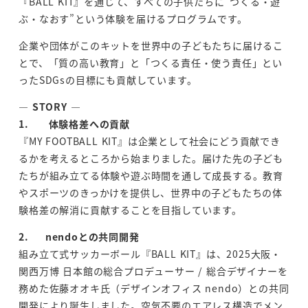
『BALL KIT』を通じて、すべての子供たちに“つくる・遊
ぶ・なおす”という体験を届けるプログラムです。
企業や団体がこのキットを世界中の子どもたちに届けるこ
とで、「質の高い教育」と「つくる責任・使う責任」とい
ったSDGsの目標にも貢献しています。
― STORY ―
1. 体験格差への貢献
『MY FOOTBALL KIT』は企業として社会にどう貢献でき
るかを考えるところから始まりました。届けた先の子ども
たちが組み立てる体験や遊ぶ時間を通して成長する。教育
やスポーツのきっかけを提供し、世界中の子どもたちの体
験格差の解消に貢献することを目指しています。
2. nendoとの共同開発
組み立て式サッカーボール『BALL KIT』は、2025大阪・
関西万博 日本館の総合プロデューサー / 総合デザイナーを
務めた佐藤オオキ氏（デザインオフィス nendo）との共同
開発により誕生しました。空気不要のエアレス構造でメン