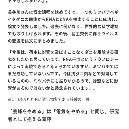
るかもしれません」。
長谷川さんは博士課程を始めてすぐ、一つのミツバチヘギ
イタダニの個体から
RNA
と
DNA
を抽出することに成功し、
論文で発表しました。過去に例がなく、世界的な科学雑誌
でも取り上げられます。その後、宿主交代に伴うウイルス
の変遷を論文にまとめました。
「今後は、宿主に影響を及ぼすことなくダニを駆除する研
究をしたいと思っています。
RNA
干渉というテクノロジー
によって実現できると考えられていますが、ミツバチでは
まだ成功していないんです。今は抗ダニ剤などで対処して
いるものの、ミツバチにも振りかかるので、蜂蜜などに影
響があるのではないかと懸念されています」。
※1：DNAとともに遺伝物質である核酸の一種。
「養蜂をやめる」は「電気をやめる」と同じ。研究
者として抱える葛藤