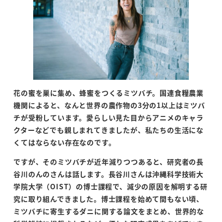
花の蜜を巣に集め、蜂蜜をつくるミツバチ。国連食糧農業
機関によると、なんと世界の農作物の
3
分の
1
以上はミツバ
チが受粉しています。愛らしい見た目からアニメのキャラ
クターなどでも親しまれてきましたが、私たちの生活にな
くてはならない存在なのです。
ですが、そのミツバチが近年減りつつあると、研究者の長
谷川のんのさんは話します。長谷川さんは沖縄科学技術大
学院大学（
OIST
）の博士課程で、減少の原因を解明する研
究に取り組んできました。博士課程を始めて間もない頃、
ミツバチに寄生するダニに関する論文をまとめ、世界的な