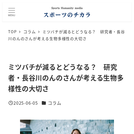
メ
イ
MENU
ン
コ
TOP
コラム
ミツバチが減るとどうなる？ 研究者・長谷
ン
川のんのさんが考える生物多様性の大切さ
テ
ン
ツ
ミツバチが減るとどうなる？ 研究
へ
移
者・長谷川のんのさんが考える生物多
動
様性の大切さ
カテゴリー
2025-06-05
コラム
投稿日