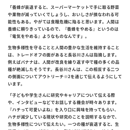
「養蜂が衰退すると、スーパーマーケットで手に取る野菜
や果物が減っていくでしょうし、おいしさが損なわれる可
能性もある。やがては食糧危機に陥ると思います。人間は
養蜂に頼りきっているので、『養蜂をやめる』というのは
『電気をやめる』ようなものなんです」。
生物多様性を守ることと人間の豊かな生活を維持すること
は、トレードオフの面があると長谷川さんは指摘します。
例えばバナナは、人間が改良を繰り返す中で種の多くの品
種が絶滅したそうです。長谷川さんは、この相反する二つ
の側面についてアウトリーチ
※
2
を通じて伝えるようにして
います。
「子どもや学生さんに研究やキャリアについて伝える際
や、インタビューなどでお話しする機会が時々あります。
『ハチって可愛いよね』を入り口に興味を持ってもらい、
ハチが減少している現状や研究のことを説明するなかで、
生物多様性について伝えたい。一つの種が衰退すると、生