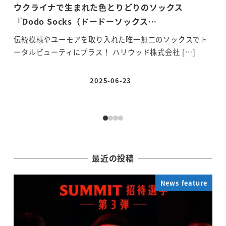
ウクライナで生まれた色とりどりのソックス
多
『Dodo Socks（ドードーソックス…
使用
伝統模様やユーモアを取り入れた唯一無二のソックスでト
全
ータルビューティにプラス！ ハリウッド株式会社 […]
ンが
2025-06-23
投稿日
最近の投稿
News feature