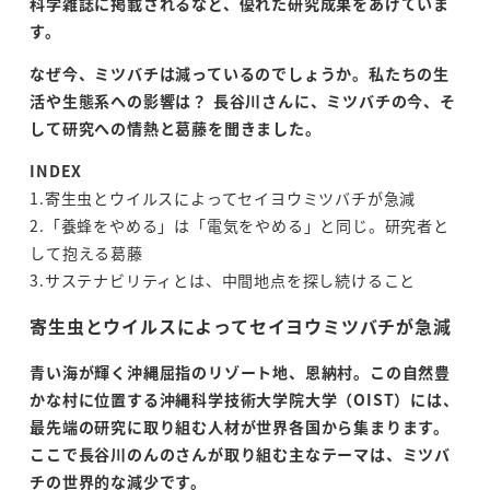
科学雑誌に掲載されるなど、優れた研究成果をあげていま
す。
なぜ今、ミツバチは減っているのでしょうか。私たちの生
活や生態系への影響は？
長谷川さんに、ミツバチの今、そ
して研究への情熱と葛藤を聞きました。
INDEX
1.寄生虫とウイルスによってセイヨウミツバチが急減
2.「養蜂をやめる」は「電気をやめる」と同じ。研究者と
して抱える葛藤
3.サステナビリティとは、中間地点を探し続けること
寄生虫とウイルスによってセイヨウミツバチが急減
青い海が輝く沖縄屈指のリゾート地、恩納村。この自然豊
かな村に位置する沖縄科学技術大学院大学（
OIST
）には、
最先端の研究に取り組む人材が世界各国から集まります。
ここで長谷川のんのさんが取り組む主なテーマは、ミツバ
チの世界的な減少です。