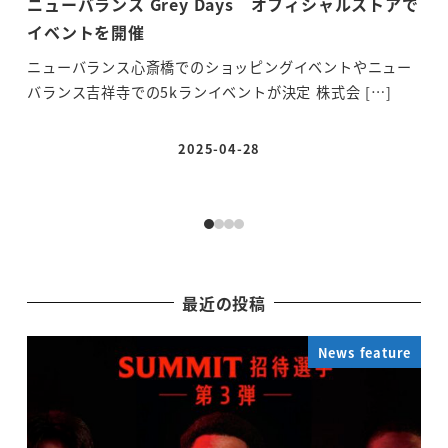
ニューバランス Grey Days オフィシャルストアで
「
イベントを開催
シ
ニューバランス心斎橋でのショッピングイベントやニュー
福
バランス吉祥寺での5kランイベントが決定 株式会 […]
推
2025-04-28
投稿日
最近の投稿
News feature