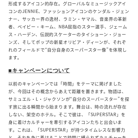
形成するアイコン的存在。グローバルなミュージックアイ
コンのJENNIE、ファッションアイコンのケンダル・ジェン
ナー、サッカー界の逸材、ラミン・ヤマル、音楽界の革新
者、ベイビー・キーム、NBA屈指のスター選手、ジェーム
ス・ハーデン、伝説的スケーターのタイショーン・ジョー
ンズ、そしてポップの新星オリビア・ディーンが、それぞ
れのフィールドで“自分自身のスーパースター像”を体現し
ます。
■キャンペーンについて
以前のキャンペーンでは「時間」をテーマに掲げました
が、今回はその概念からあえて距離を置きます。物語は、
サミュエル・L・ジャクソンが“自分のスーパースター”を探
す旅に出る瞬間から始まります。舞台は、時の流れが存在
しない、架空のホテル。そこで彼は、「SUPERSTAR」を
身に着けカルチャーを牽引するアイコンたちと出会いま
す。これは、「SUPERSTAR」が持つタイムレスな影響力
と、それを身に着けることで時間に縛られずカルチャーを