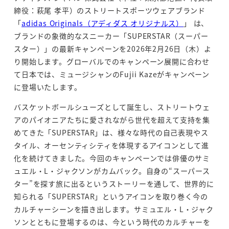
締役：萩尾 孝平）のストリートスポーツウェアブランド
「
adidas Originals（アディダス オリジナルス）
」 は、
ブランドの象徴的なスニーカー「SUPERSTAR（スーパー
スター）」の最新キャンペーンを2026年2月26日（木）よ
り開始します。グローバルでのキャンペーン展開に合わせ
て日本では、ミュージシャンのFujii Kazeがキャンペーン
に登場いたします。
バスケットボールシューズとして誕生し、ストリートウェ
アのパイオニアたちに愛されながら世代を超えて支持を集
めてきた「SUPERSTAR」は、様々な時代の自己表現やス
タイル、オーセンティシティを体現するアイコンとして進
化を続けてきました。今回のキャンペーンでは俳優のサミ
ュエル・L・ジャクソンがカムバック。自身の“スーパース
ター”を探す旅に出るというストーリーを通して、世界的に
知られる「SUPERSTAR」というアイコンを取り巻く今の
カルチャーシーンを描き出します。サミュエル・L・ジャク
ソンとともに登場するのは、今という時代のカルチャーを