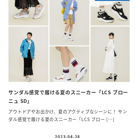
サンダル感覚で履ける夏のスニーカー「LCS ブロー
70
ニュ SD」
タ
アウトドアやお出かけ、夏のアクティブなシーンに！ サン
70
ダル感覚で履ける夏のスニーカー「LCS ブロー […]
が決
2023-04-28