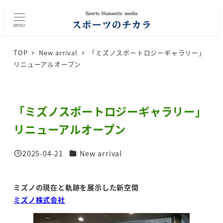
メ
イ
MENU
ン
コ
TOP
New arrival
「ミズノスポートロジーギャラリー」
ン
リニューアルオープン
テ
ン
ツ
「ミズノスポートロジーギャラリー」
へ
移
リニューアルオープン
動
カテゴリー
2025-04-21
New arrival
投稿日
ミズノの現在と軌跡を展示した新空間
ミズノ株式会社