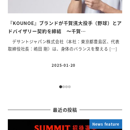
『KOUNOE』ブランドが千賀滉大投手（野球）とア
ニ
ドバイザリー契約を締結 〜千賀…
ア
デサントジャパン株式会社（本社：東京都豊島区、代表
アー
取締役社長：嶋田 剛）は、身体のバランスを整える […]
ーに
2025-01-20
投稿日
最近の投稿
News feature